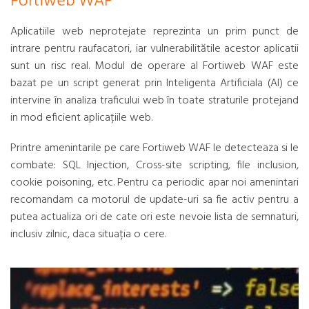
Fortiweb WAF
Aplicatiile web neprotejate reprezinta un prim punct de
intrare pentru raufacatori, iar vulnerabilitătile acestor aplicatii
sunt un risc real. Modul de operare al Fortiweb WAF este
bazat pe un script generat prin Inteligenta Artificiala (AI) ce
intervine în analiza traficului web în toate straturile protejand
in mod eficient aplicațiile web.
Printre amenintarile pe care Fortiweb WAF le detecteaza si le
combate: SQL Injection, Cross-site scripting, file inclusion,
cookie poisoning, etc. Pentru ca periodic apar noi amenintari
recomandam ca motorul de update-uri sa fie activ pentru a
putea actualiza ori de cate ori este nevoie lista de semnaturi,
inclusiv zilnic, daca situația o cere.