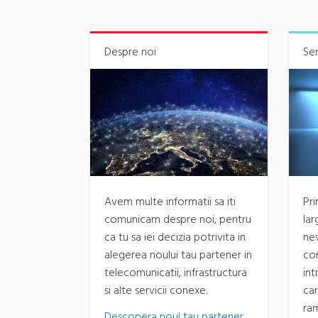
Despre noi
Ser
Avem multe informatii sa iti
Pr
comunicam despre noi, pentru
lar
ca tu sa iei decizia potrivita in
nev
alegerea noului tau partener in
com
telecomunicatii, infrastructura
int
si alte servicii conexe.
ca
ram
Descopera noul tau partener