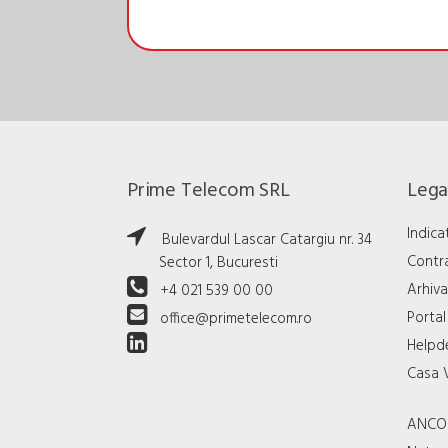
Prime Telecom SRL
Legat
Indica
Bulevardul Lascar Catargiu nr. 34
Contr
Sector 1, Bucuresti
Arhiva
+4 021 539 00 00
Portal
office@primetelecom.ro
Helpd
Casa 
ANC