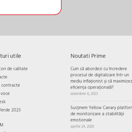
uri utile
Noutati Prime
tori de calitate
Cum să abordezi cu încredere
procesul de digitalizare într-un
acte
mediu inflaționist și să maximizez
 contracte
eficiența operațională?
 voce
octombrie 6, 2023
esk
Susținem Yellow Canary platfor
Verde 2023
de monitorizare a stabilității
emotionale
OM
aprilie 24, 2020