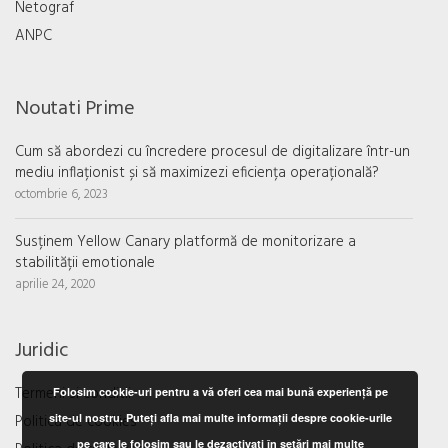
Netograf
ANPC
Noutati Prime
Cum să abordezi cu încredere procesul de digitalizare într-un
mediu inflaționist și să maximizezi eficiența operațională?
octombrie 6, 2023
Susținem Yellow Canary platformă de monitorizare a
stabilității emotionale
aprilie 24, 2020
Juridic
Termeni si conditii
Folosim cookie-uri pentru a vă oferi cea mai bună experiență pe
Politica de cookies
site-ul nostru. Puteți afla mai multe informații despre cookie-urile
pe care le folosim sau le dezactivați în setări
mai multe