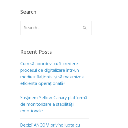
t
Search
0
Search
a
for:
a
e
Recent Posts
e
Cum să abordezi cu încredere
procesul de digitalizare într-un
mediu inflaționist și să maximizezi
eficiența operațională?
Susținem Yellow Canary platformă
de monitorizare a stabilității
emotionale
Decizii ANCOM privind lupta cu