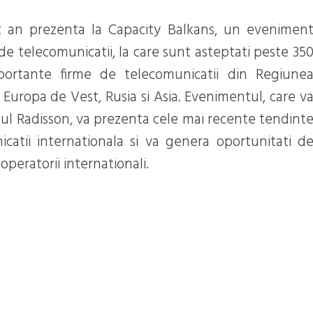
t an prezenta la Capacity Balkans, un evenimen
de telecomunicatii, la care sunt asteptati peste 35
portante firme de telecomunicatii din Regiune
, Europa de Vest, Rusia si Asia. Evenimentul, care v
telul Radisson, va prezenta cele mai recente tendint
catii internationala si va genera oportunitati d
operatorii internationali.