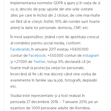
Implementarea normelor GDPR a ajuns și în viața de zi
cu zi, dincolo de pop-upurile din site-urile vizitate
zilnic pe care le închizi din 2 clickuri, de cele mai multe
ori fără să le citești. Astfel, 19% din români sunt foarte
atenți la date lor personale: domiciiu, CNP, etc.
În mod surprinzător, ținând cont de apetitului crescut
al românilor pentru social media, conform
Facebrands
, în ianuarie 2017 existau +9.600.000
conturi de
Facebook
, +550.000 conturi de
instagram
și +27.000 de
Twitter
, totuși 9% declarată că țin
foarte mult la protecția vieței lor personale,
încercând să fie cât mai discreți când vine vorba de
evenimente în familie sau la job, fotografii, deplasări
etc.
Studiul este reprezentativ și a fost realizat în
perioada 27 decembrie 2018 – 7 ianuarie 2019, pe un
eșantion de 1.009 persoane adulte din România.