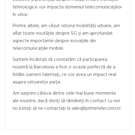
tehnologice vor impacta domeniul telecomunicațiilor
în viitor.
Printre altele, am văzut viitorul mobilității urbane, am
aflat toate noutățile despre 5G și am aprofundat
aspecte importante despre inovațiile din
telecomunicațiile mobile.
Suntem încântați să constatăm că participarea
noastră la Barcelona a fost o ocazie perfectă de a
întâlni oameni talentați, ce vor avea un impact real
asupra viitoarelor piețe.
Am surprins câteva dintre cele mai bune momente
ale noastre, dacă doriți să rămâneți în contact cu noi
nu ezitați să ne contactați la sales@primetelecom.ro!