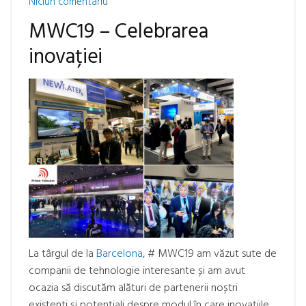
Niciun comentariu
MWC19 – Celebrarea
inovației
La târgul de la
Barcelona
, # MWC19 am văzut sute de
companii de tehnologie interesante și am avut
ocazia să discutăm alături de partenerii noștri
existenti și potențiali despre modul în care inovațiile