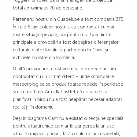
”Riggers” și șoferi până la manageri de proiect, în
total aproximativ 70 de persoane.
Partenerul nostru din Guadelupe a fost compania ZTE.
În cele 6 luni colegii noștri s-au confruntat cu mai
multe situații speciale, noi pentru noi. Una dintre
principalele provocări a fost depășirea diferențelor
culturale dintre localnici, partenerii din China și
echipele noastre din România.
O altă provocare a fost vremea, deoarece ne-am
confruntat cu un climat diferit – unde schimbările
meteorologice se produc foarte repede, în perioade
scurte de timp. Am aflat astfel, că ceea ce s-a
planificat în birou nu a fost neapărat necesar adaptat
realității în domeniu.
Deși în diagrama Gant nu a existat o secțiune specială
pentru situații unice cum ar fi: ajungerea la un site
situat în mijlocul pădurii, fără o cale de acces vizibilă,