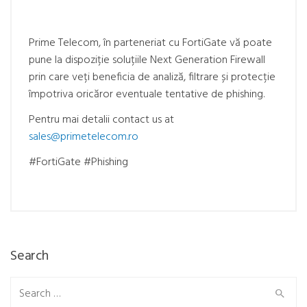
Prime Telecom, în parteneriat cu FortiGate vă poate
pune la dispoziție soluțiile Next Generation Firewall
prin care veți beneficia de analiză, filtrare și protecție
împotriva oricăror eventuale tentative de phishing.
Pentru mai detalii contact us at
sales@primetelecom.ro
#FortiGate #Phishing
Search
Search
for: