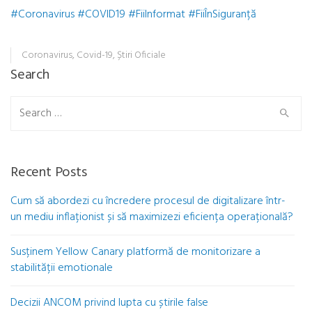
#Coronavirus
#COVID19
#FiiInformat
#FiiÎnSiguranță
Coronavirus
,
Covid-19
,
Știri Oficiale
Search
Search
for:
Recent Posts
Cum să abordezi cu încredere procesul de digitalizare într-
un mediu inflaționist și să maximizezi eficiența operațională?
Susținem Yellow Canary platformă de monitorizare a
stabilității emotionale
Decizii ANCOM privind lupta cu știrile false