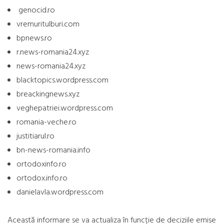
genocid.ro
vremuritulburi.com
bpnews.ro
r.news-romania24.xyz
news-romania24.xyz
blacktopics.wordpress.com
breackingnews.xyz
veghepatriei.wordpress.com
romania-veche.ro
justitiarul.ro
bn-news-romania.info
ortodoxinfo.ro
ortodox.info.ro
danielavla.wordpress.com
Această informare se va actualiza în funcție de deciziile emise