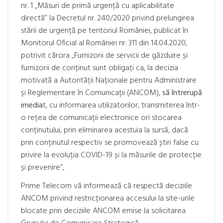
nr. 1 „Măsuri de primă urgență cu aplicabilitate
directă” la Decretul nr. 240/2020 privind prelungirea
stării de urgență pe teritoriul României, publicat în
Monitorul Oficial al României nr. 311 din 14.04.2020,
potrivit cărora „Furnizorii de servicii de găzduire și
furnizorii de conținut sunt obligați ca, la decizia
motivată a Autorității Naționale pentru Administrare
și Reglementare în Comunicații (ANCOM),
să întrerupă
imedia
t, cu informarea utilizatorilor, transmiterea într-
o rețea de comunicații electronice ori stocarea
conținutului, prin eliminarea acestuia la sursă, dacă
prin conținutul respectiv se promovează știri false cu
privire la evoluția COVID-19 și la măsurile de protecție
și prevenire”,
Prime Telecom vă informează că respectă deciziile
ANCOM privind restricționarea accesului la site-urile
blocate prin deciziile ANCOM emise la solicitarea