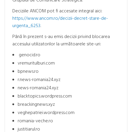
Grupului de Comunicare Strategică.
Deciziile ANCOM pot fi accesate integral aici:
https://www.ancom.ro/decizii-decret-stare-de-
urgenta_6253
.
Până în prezent s-au emis decizii privind blocarea
accesului utilizatorilor la următoarele site-uri:
genocid.ro
vremuritulburi.com
bpnews.ro
r.news-romania24.xyz
news-romania24.xyz
blacktopics.wordpress.com
breackingnews.xyz
veghepatriei.wordpress.com
romania-veche.ro
justitiarul.ro