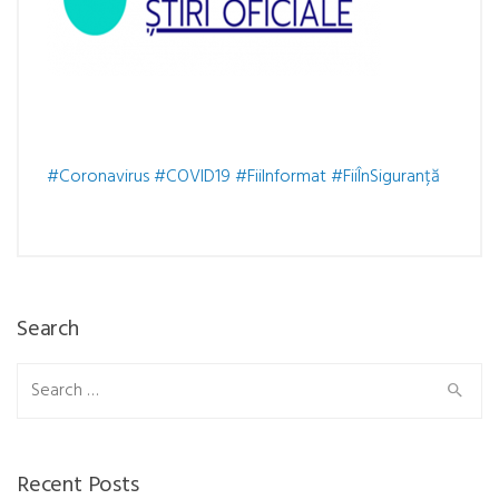
#Coronavirus
#COVID19
#FiiInformat
#FiiÎnSiguranță
Search
Search
for:
Recent Posts