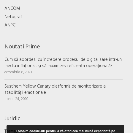
ANCOM
Netograf
ANPC
Noutati Prime
Cum să abordezi cu încredere procesul de digitalizare într-un
mediu inflaționist și să maximizezi eficiența operațională?
octombrie 6, 2023
Susținem Yellow Canary platformă de monitorizare a
stabilității emotionale
aprilie 24, 2020
Juridic
Termeni si conditii
Folosim cookie-uri pentru a vă oferi cea mai bună experiență pe