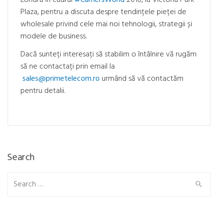
Londra în cadrul
#
CarriersWorld
2018, la Victoria Park
Plaza, pentru a discuta despre tendințele pieței de
wholesale privind cele mai noi tehnologii, strategii și
modele de business.
Dacă sunteți interesați să stabilim o întâlnire vă rugăm
să ne contactați prin email la
sales@primetelecom.ro
urmând să vă contactăm
pentru detalii.
Search
Search
for: