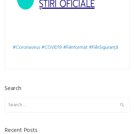
#Coronavirus
#COVID19
#FiiInformat
#FiiÎnSiguranță
Search
Search
for:
Recent Posts