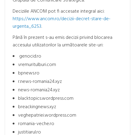
Grupului de Comunicare Strategică.
Deciziile ANCOM pot fi accesate integral aici:
https://www.ancom.ro/decizii-decret-stare-de-
urgenta_6253
.
Până în prezent s-au emis decizii privind blocarea
accesului utilizatorilor la următoarele site-uri:
genocid.ro
vremuritulburi.com
bpnews.ro
r.news-romania24.xyz
news-romania24.xyz
blacktopics.wordpress.com
breackingnews.xyz
veghepatriei.wordpress.com
romania-veche.ro
justitiarul.ro