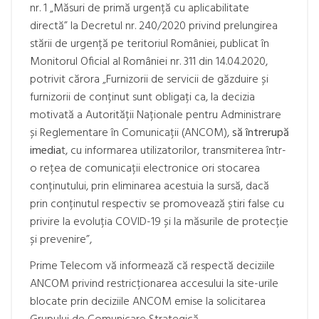
nr. 1 „Măsuri de primă urgență cu aplicabilitate
directă” la Decretul nr. 240/2020 privind prelungirea
stării de urgență pe teritoriul României, publicat în
Monitorul Oficial al României nr. 311 din 14.04.2020,
potrivit cărora „Furnizorii de servicii de găzduire și
furnizorii de conținut sunt obligați ca, la decizia
motivată a Autorității Naționale pentru Administrare
și Reglementare în Comunicații (ANCOM),
să întrerupă
imedia
t, cu informarea utilizatorilor, transmiterea într-
o rețea de comunicații electronice ori stocarea
conținutului, prin eliminarea acestuia la sursă, dacă
prin conținutul respectiv se promovează știri false cu
privire la evoluția COVID-19 și la măsurile de protecție
și prevenire”,
Prime Telecom vă informează că respectă deciziile
ANCOM privind restricționarea accesului la site-urile
blocate prin deciziile ANCOM emise la solicitarea